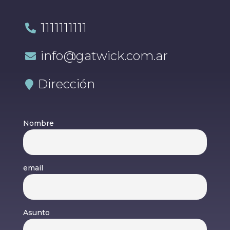
1111111111

info@gatwick.com.ar

Dirección

Nombre
email
Asunto